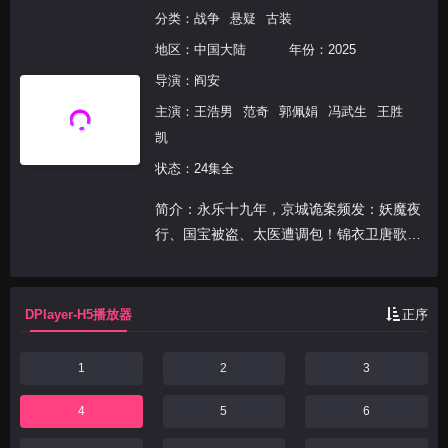
分类：
战争
悬疑
古装
地区：
中国大陆
年份：
2025
导演：
阎安
主演：
王浩男
范奇
郭佩娟
冯武生
王胜
凯
状态：24集全
简介：永乐十九年，京城诡案频发：妖魔夜
行、国宝被盗、太医遭调包！锦衣卫唐歌
（王浩男 饰）查案时发现，线索指向一场
颠覆皇权的惊天阴谋。姐妹双姝暗战、真假
身份倒错、东岳庙终极对决——看锦衣卫如
DPlayer-H5播放器
正序
何破奇案、斩黑手，...
1
2
3
4
5
6