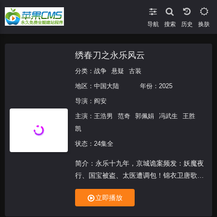
导航
搜索
换肤
绣春刀之永乐风云
分类：
战争
悬疑
古装
地区：
中国大陆
年份：
2025
导演：
阎安
主演：
王浩男
范奇
郭佩娟
冯武生
王胜
凯
状态：24集全
简介：永乐十九年，京城诡案频发：妖魔夜
行、国宝被盗、太医遭调包！锦衣卫唐歌
（王浩男 饰）查案时发现，线索指向一场
立即播放
颠覆皇权的惊天阴谋。姐妹双姝暗战、真假
身份倒错、东岳庙终极对决——看锦衣卫如