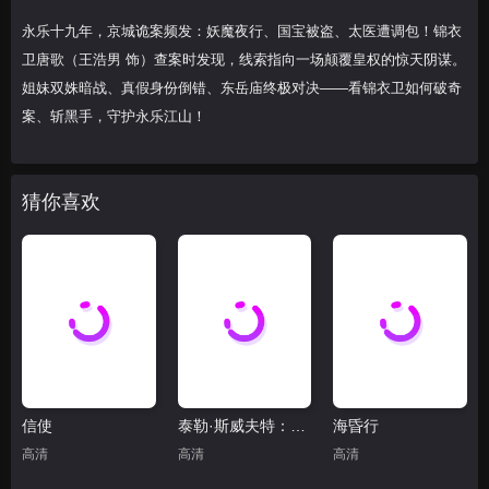
永乐十九年，京城诡案频发：妖魔夜行、国宝被盗、太医遭调包！锦衣
卫唐歌（王浩男 饰）查案时发现，线索指向一场颠覆皇权的惊天阴谋。
姐妹双姝暗战、真假身份倒错、东岳庙终极对决——看锦衣卫如何破奇
案、斩黑手，守护永乐江山！
猜你喜欢
信使
泰勒·斯威夫特：歌舞女郎的官方发布会(抢先版)
海昏行
高清
高清
高清