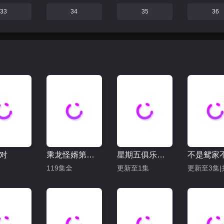
33
34
35
36
对
乘龙怪婿第二季
星期五俱乐部17：善良赢得人心
119集全
更新至1集