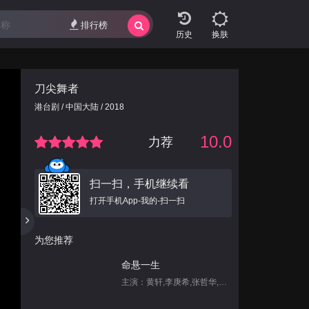
排行榜
换肤
刀尖舞者
港台剧 / 中国大陆 / 2018
10.0
力荐
扫一扫，手机继续看
打开手机App-我的-扫一扫
为您推荐
命悬一生
主演：黄轩,李庚希,张哲华,白宇帆,尹昉,姜珮瑶