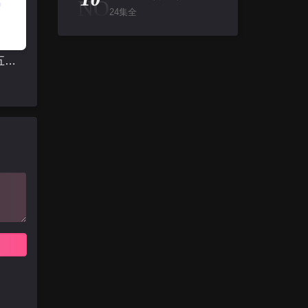
NO
24集全
钻石王老五的艰难爱情