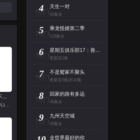
主演：杰夫·布里吉斯,加内特·赫德兰,奥利维亚·王尔德,布鲁斯·巴克林纳,詹姆斯·弗莱
4
天生一对
NO
42集全
名侦探柯南（日语）
5
主演：高山南,山崎和佳奈,神谷明,小山力也,林原惠
乘龙怪婿第二季
NO
119集全
看看你有多爱我
6
星期五俱乐部17：善良赢得人心
NO
主演：杨谨华,林思廷,詹子萱,狄志杰,李宗霖
更新至1集
惊人的星期六
7
不是鸳家不聚头
NO
主演：李民浩,金泰妍,金东炫,表志勋,李俊
更新至3集|共10集
8
回家的路有多远
不是鸳家不聚头
NO
45集全
更新至3集|共10集
9
九州天空城
NO
29集全
10
全世界最好的你