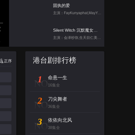
固执的爱
主演：FayKunyaphat,MayYada
Silent Witch 沉默魔女的秘密
主演：会泽纱弥,生天目仁美,诹访部顺一,坂田将吾,中岛良
集
脱口秀和Ta的朋友们 第二季
港台剧排行榜
正序
主演：李宇春,张绍刚,陈鲁豫,大张伟,罗永
1
命悬一生
跳进地理书的旅行2025·甘肃篇
NO
16集全
主演：不齐男团
2
刀尖舞者
NO
背后
36集全
主演：张泉灵,郑方一,李晟,倪虹洁,尚雯
3
依依向北风
NO
38集全
创：战纪