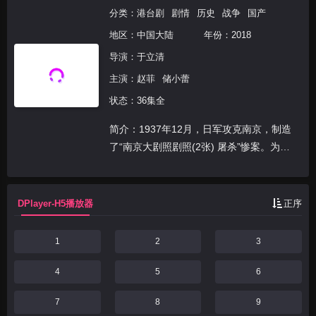
分类：
港台剧
剧情
历史
战争
国产
地区：
中国大陆
年份：
2018
导演：
于立清
主演：
赵菲
储小蕾
状态：36集全
简介：1937年12月，日军攻克南京，制造
了“南京大剧照剧照(2张) 屠杀”惨案。为实
现“三个月亡华”的野心，日军进攻武汉。我
军地下党员、国军中校古剑锋在执行刺杀冈
村宁次的任务中牺牲。其妻白浪受组织委
DPlayer-H5播放器
正序
派，带...
1
2
3
4
5
6
7
8
9