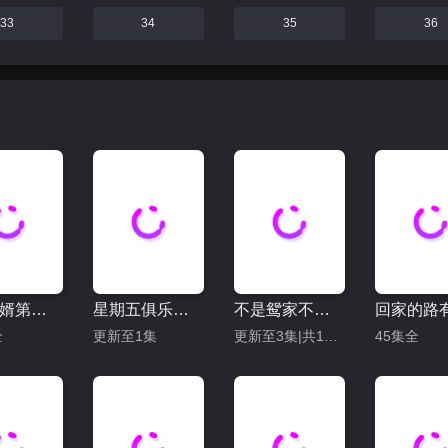
33
34
35
36
乘龙怪婿第二季
星期五俱乐部17：善良赢得人心
不是鸳家不聚头
全
更新至1集
更新至3集|共10集
45集全