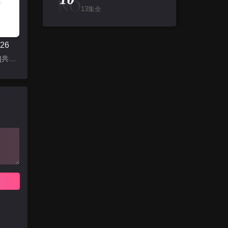
NO
13集全
26
更新至22集|共23集