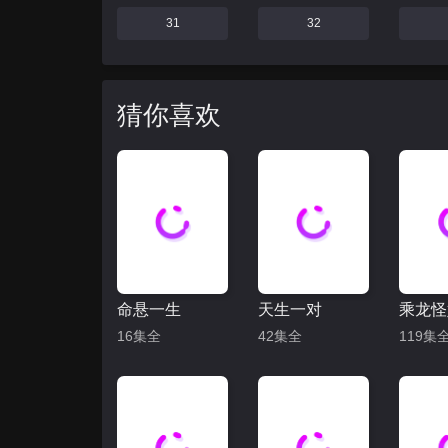
31
32
猜你喜欢
命悬一生
天生一对
16集全
42集全
119集