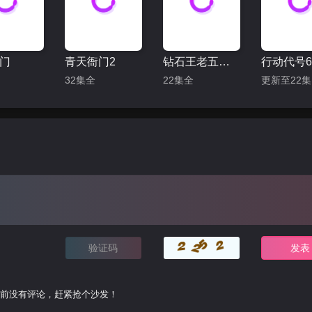
门
青天衙门2
钻石王老五的艰难爱情
行动代号6
32集全
22集全
前没有评论，赶紧抢个沙发！