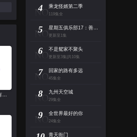
主演：高山南,山崎和佳奈,神谷明,小山力也,林原惠
4
乘龙怪婿第二季
NO
119集全
看看你有多爱我
5
主演：杨谨华,林思廷,詹子萱,狄志杰,李宗霖
星期五俱乐部17：善良赢得人心
NO
更新至1集
惊人的星期六
6
不是鸳家不聚头
NO
主演：李民浩,金泰妍,金东炫,表志勋,李俊
更新至3集|共10集
百变的七仓同学
7
回家的路有多远
NO
主演：早见沙织,冈本信彦
45集全
8
九州天空城
回家的路有多远
NO
29集全
9
全世界最好的你
NO
24集全
10
青天衙门