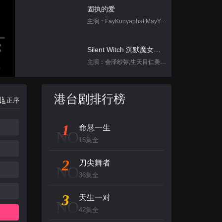
固执的爱
主演：FayKunyaphat,MayYada
Silent Witch 沉默魔女的秘密
主演：会泽纱弥,生天目仁美,诹访部顺一,坂田将吾,中岛良
集
跳进地理书的旅行2025·甘肃篇
港台剧排行榜
正序
主演：不齐男团
1
命悬一生
背后
NO
16集全
主演：张泉灵,郑方一,李晟,倪虹洁,尚雯
2
刀尖舞者
NO
创：战纪
36集全
主演：杰夫·布里吉斯,加内特·赫德兰,奥利维亚·王尔德,布鲁斯·巴克林纳,詹姆斯·弗莱
3
天生一对
NO
42集全
名侦探柯南（日语）