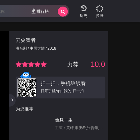
排行榜
换肤
刀尖舞者
港台剧 / 中国大陆 / 2018
10.0
力荐
扫一扫，手机继续看
打开手机App-我的-扫一扫
为您推荐
命悬一生
主演：黄轩,李庚希,张哲华,白宇帆,尹昉,姜珮瑶