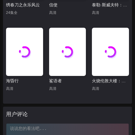
绣春刀之永乐风云
信使
泰勒·斯威夫特：歌舞女郎的官方发布会(抢先版)
24集全
高清
高清
海昏行
鲨语者
火烧伦敦大楼：致命真相
高清
高清
高清
用户评论