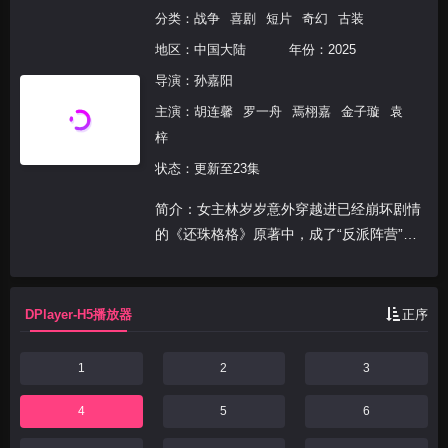
分类：
战争
喜剧
短片
奇幻
古装
地区：
中国大陆
年份：
2025
导演：
孙嘉阳
主演：
胡连馨
罗一舟
焉栩嘉
金子璇
袁
梓
状态：更新至23集
简介：女主林岁岁意外穿越进已经崩坏剧情
的《还珠格格》原著中，成了“反派阵营”皇
后宫中的洒扫宫女。她发现自己想要逃离出
去，只能将已发生偏离的原著剧情，修复完
整。谁知半路杀出个慎刑司的侍卫和她纠缠
DPlayer-H5播放器
正序
不清，男主带来...
1
2
3
4
5
6