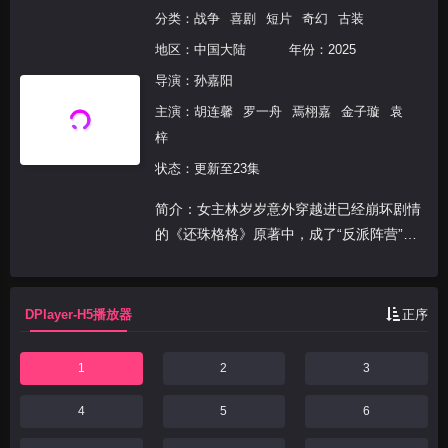
分类：
战争
喜剧
短片
奇幻
古装
地区：
中国大陆
年份：
2025
导演：
孙嘉阳
主演：
胡连馨
罗一舟
焉栩嘉
金子璇
袁
梓
状态：更新至23集
简介：女主林岁岁意外穿越进已经崩坏剧情
的《还珠格格》原著中，成了“反派阵营”皇
后宫中的洒扫宫女。她发现自己想要逃离出
去，只能将已发生偏离的原著剧情，修复完
整。谁知半路杀出个慎刑司的侍卫和她纠缠
DPlayer-H5播放器
正序
不清，男主带来...
1
2
3
4
5
6