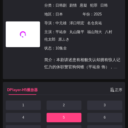
分类：
日韩剧
剧情
悬疑
犯罪
日韩
地区：
日本
年份：
2025
导演：
中元雄
泽口明宏
名仓良祐
主演：
平祐奈
丸山隆平
福山翔大
八村
伦太郎
原ふき
状态：10集全
简介：本剧讲述患有相貌失认却拥有惊人记
忆力的休职警官狗饲锥（平祐奈 饰），与
因暴力问题被调离搜查一课、但检举率第一
的刑警猿渡响（丸山隆平 饰）组成搭档，
共同挑战长期未解的离奇案件。两人在破解
DPlayer-H5播放器
正序
谜团过程中建立信...
1
2
3
4
5
6