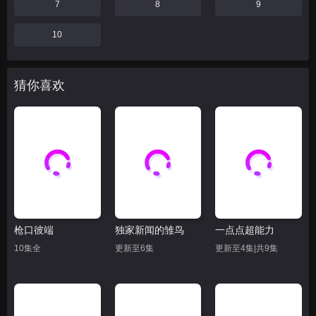
7
8
9
10
猜你喜欢
枪口彼端
独家新闻的雏鸟
一点点超能力
10集全
更新至6集
更新至4集|共9集