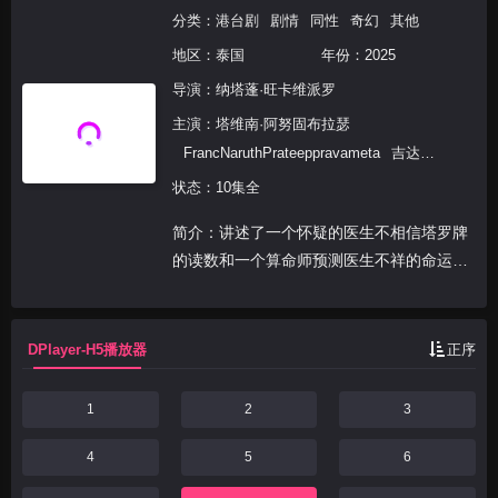
分类：
港台剧
剧情
同性
奇幻
其他
地区：
泰国
年份：
2025
导演：
纳塔蓬·旺卡维派罗
主演：
塔维南·阿努固布拉瑟
FrancNaruthPrateeppravameta
吉达蓬·
坡提维赫
状态：10集全
AcareChompoopuntipTemtanamongkol
简介：讲述了一个怀疑的医生不相信塔罗牌
卡纳潘·佩泽
的读数和一个算命师预测医生不祥的命运。
一场意外让他们走到了一起，将短暂的相遇
变成了爱情故事。~~改编自道恩(ดวินทร์)的
小说《坦奈泰·萨普》(ทำนายทายทั...
DPlayer-H5播放器
正序
1
2
3
4
5
6