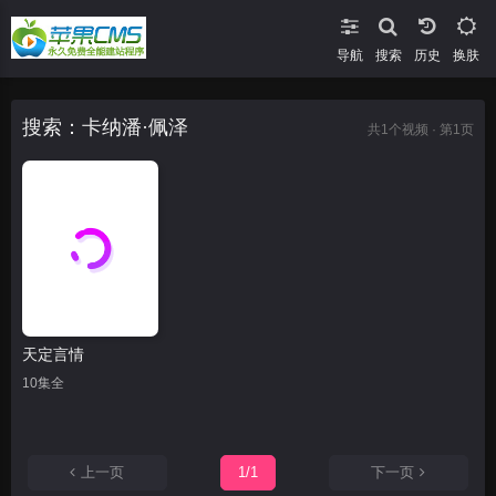
导航
搜索
换肤
搜索：卡纳潘·佩泽
共
1
个视频 · 第1页
天定言情
10集全
上一页
1/1
下一页