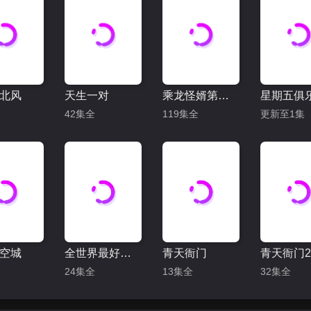
北风
天生一对
乘龙怪婿第二季
42集全
119集全
更新至1集
空城
全世界最好的你
青天衙门
青天衙门
24集全
13集全
32集全