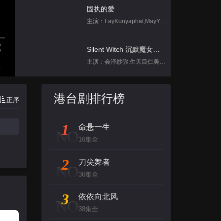
固执的爱
主演：FayKunyaphat,MayYada
Silent Witch 沉默魔女的秘密
主演：会泽纱弥,生天目仁美,诹访部顺一,坂田将吾,中岛良
集
脱口秀和Ta的朋友们 第二季
港台剧排行榜
正序
主演：李宇春,张绍刚,陈鲁豫,大张伟,罗永
1
命悬一生
刀尖舞者
NO
16集全
主演：赵菲,储小蕾
2
刀尖舞者
NO
跳进地理书的旅行2025·甘肃篇
36集全
主演：不齐男团
3
依依向北风
NO
38集全
背后