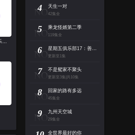
主演：张泉灵,郑方一,李晟,倪虹洁,尚雯
4
天生一对
NO
42集全
创：战纪
5
主演：杰夫·布里吉斯,加内特·赫德兰,奥利维亚·王尔德,布鲁斯·巴克林纳,詹姆斯·弗莱
乘龙怪婿第二季
NO
119集全
星期五俱乐部17：善良赢得人心
名侦探柯南（日语）
6
星期五俱乐部17：善良赢得人心
NO
主演：高山南,山崎和佳奈,神谷明,小山力也,林原惠
更新至1集
看看你有多爱我
7
不是鸳家不聚头
NO
主演：杨谨华,林思廷,詹子萱,狄志杰,李宗霖
更新至3集|共10集
8
回家的路有多远
NO
45集全
2
9
九州天空城
NO
29集全
10
全世界最好的你