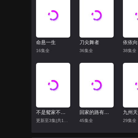
命悬一生
刀尖舞者
依依向
16集全
36集全
38集全
不是鸳家不聚头
回家的路有多远
九州天
更新至3集|共10集
45集全
29集全