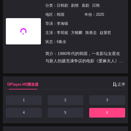
分类：
日韩剧
剧情
喜剧
日韩
地区：
韩国
年份：
2025
导演：
李海暎
主演：
李荷妮
方晓麟
陈善圭
赵显哲
状态：6集全
简介：1980年代的韩国，一名影坛女星在
与新人拍摄充满争议的电影《爱麻夫人》
时，勇敢挑战由男性主导的业界潜规则与幕
后腐败乱象。
DPlayer-H5播放器
正序
1
2
3
4
5
6