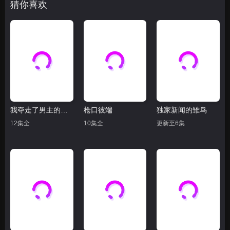
猜你喜欢
我夺走了男主的初夜
枪口彼端
独家新闻的雏鸟
12集全
10集全
更新至6集