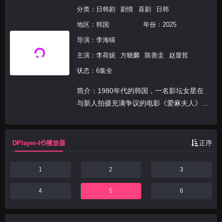
分类：
日韩剧
剧情
喜剧
日韩
地区：
韩国
年份：
2025
导演：
李海暎
主演：
李荷妮
方晓麟
陈善圭
赵显哲
状态：6集全
简介：1980年代的韩国，一名影坛女星在
与新人拍摄充满争议的电影《爱麻夫人》
时，勇敢挑战由男性主导的业界潜规则与幕
后腐败乱象。
DPlayer-H5播放器
正序
1
2
3
4
5
6