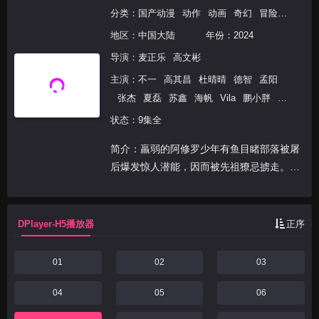
分类：
国产动漫
动作
动画
奇幻
冒险
国产动
地区：
中国大陆
年份：
2024
导演：
麦正乐
高文彬
主演：
不一
高其昌
杜晴晴
德智
孟阳
张杰
夏磊
苏鑫
海帆
Vila
鹏小胖
王
宇航
黄骥
毛仔
书晏
鬼月
邹亮
万苏
状态：9集全
婉
吕书君
虞晓旭
杨富禄
翁媛
夏雨
简介：羸弱的阿修罗少年有鱼目睹部落被屠
婷
李丰道
富贵
谢添天
筱筝
柯暮卿
后爆发惊人潜能，因而被先祖獠忌掳走。有
袁国庆
不二平平
小忻
时音
灯果
鱼经獠忌地狱式的死炼折磨得以脱胎换骨，
修炼成斗神五感和独特的斗魂之道。完成死
炼后，有鱼与好友时雨重逢，但阿修罗弱肉
DPlayer-H5播放器
正序
强食的规则却将时...
01
02
03
04
05
06