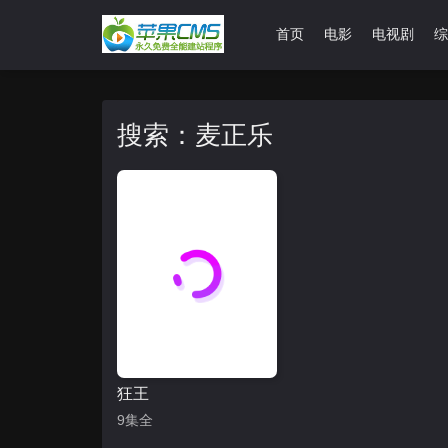
首页
电影
电视剧
综
搜索：麦正乐
狂王
9集全