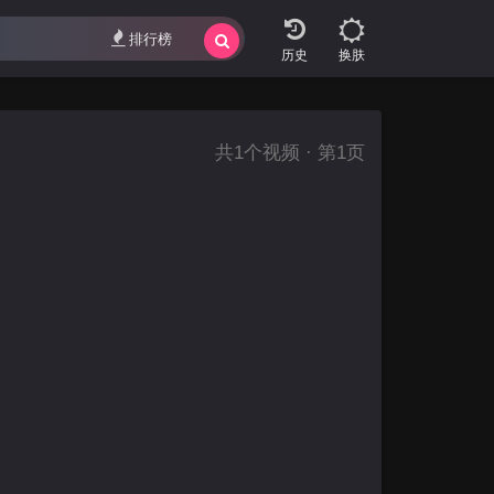
排行榜
换肤
共
1
个视频 · 第1页