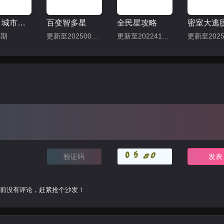
第六感 城市观光2
百变智多星
全民星攻略
3期
更新至202500430期
更新至202241127期
前没有评论，赶紧抢个沙发！