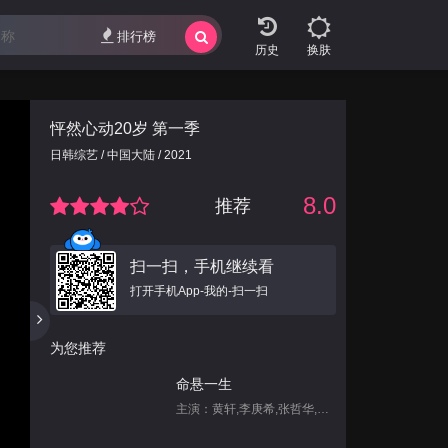
排行榜
换肤
怦然心动20岁 第一季
日韩综艺 / 中国大陆 / 2021
8.0
推荐
扫一扫，手机继续看
打开手机App-我的-扫一扫
为您推荐
命悬一生
主演：黄轩,李庚希,张哲华,白宇帆,尹昉,姜珮瑶