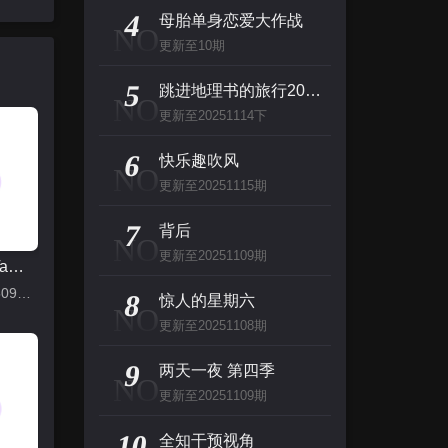
主演：张泉灵,郑方一,李晟,倪虹洁,尚雯
4
母胎单身恋爱大作战
NO
更新至10期
创：战纪
5
主演：杰夫·布里吉斯,加内特·赫德兰,奥利维亚·王尔德,布鲁斯·巴克林纳,詹姆斯·弗莱
跳进地理书的旅行2025·甘肃篇
NO
更新至20251114下
名侦探柯南（日语）
6
快乐趣吹风
NO
主演：高山南,山崎和佳奈,神谷明,小山力也,林原惠
更新至20251115期
看看你有多爱我
7
背后
NO
主演：杨谨华,林思廷,詹子萱,狄志杰,李宗霖
更新至20251109期
脱口秀和Ta的朋友们 第二季
更新至20250905下
8
惊人的星期六
NO
更新至20251108期
9
两天一夜 第四季
NO
更新至20251109期
10
全知干预视角