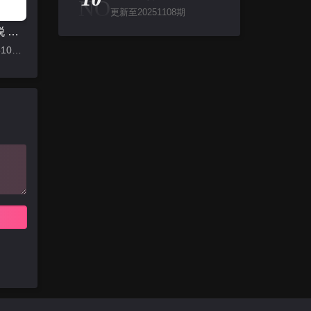
NO
更新至20251108期
密室大逃脱 第七季
更新至20251001期