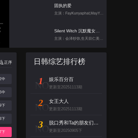
固执的爱
主演：FayKunyaphat,MayYada
Silent Witch 沉默魔女的秘密
主演：会泽纱弥,生天目仁美,诹访部顺一,坂田将吾,中岛良
集
跳进地理书的旅行2025·甘肃篇
日韩综艺排行榜
正序
主演：不齐男团
1
12中
娱乐百分百
刀尖舞者
NO
更新至20251113期
主演：赵菲,储小蕾
26中
2
女王大人
NO
09下
凡人修仙传
更新至20251113期
主演：钱文青,杨天翔,佟心竹,歪歪,谷江山
23下
3
脱口秀和Ta的朋友们 第二季
NO
更新至20250905下
背后
07下