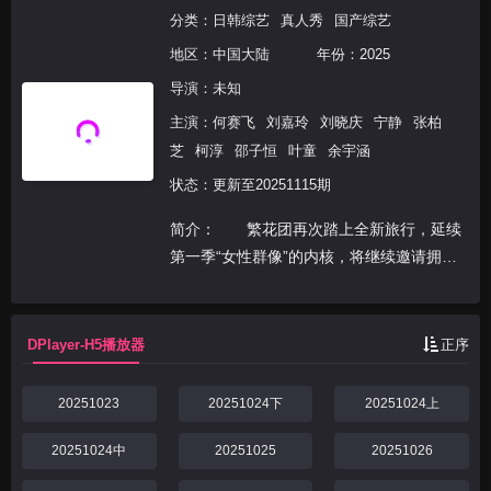
分类：
日韩综艺
真人秀
国产综艺
地区：
中国大陆
年份：
2025
导演：未知
主演：
何赛飞
刘嘉玲
刘晓庆
宁静
张柏
芝
柯淳
邵子恒
叶童
余宇涵
状态：更新至20251115期
简介： 繁花团再次踏上全新旅行，延续
第一季“女性群像”的内核，将继续邀请拥有
超高国民度及人生阅历的姐姐，携手2位青
年弟弟，以“勇闯人生未历之事”为核心，通
过一期一主题，“随心而行”的人生大女主，
DPlayer-H5播放器
正序
在实现“她
20251023
20251024下
20251024上
20251024中
20251025
20251026