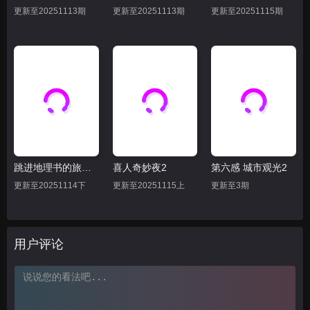
20250620
20250621上
20250621下
更新至20251113期
更新至20251113期
更新至20251115期
20250622
20250623
20250625
20250626
20250628上
20250628下
20250630
20250703
20250705上
20250705下
20250707
20250709上
20250709下
20250710
20250712上
跳进地理书的旅行2025·甘肃篇
喜人奇妙夜2
第六感 城市观光2
20250712下
20250716下
20250716上
更新至20251114下
更新至20251115上
更新至3期
20250717
20250719下
20250719上
20250722
20250723下
20250723上
用户评论
20250724
20250725
20250726
20250728
20250730上
20250730下