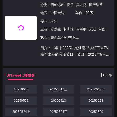
分类：
日韩综艺
音乐
真人秀
国产综艺
地区：
中国大陆
年份：
2025
导演：未知
主演：
陈楚生
林志炫
白举纲
周延
单依
状态：更新至20250809上
简介：《歌手2025》是湖南卫视和芒果TV
联合出品的音乐节目，节目于2025年5月16
日起每周五19:45在湖南卫视及芒果TV现场
直播。 节目突破地域与代际的壁垒，集结
华语乐坛中流砥柱、国际音乐巨匠与新生
DPlayer-H5播放器
正序
代...
20250516
20250517上
20250517下
20250522
20250523
20250524
20250524上
20250524下
20250529