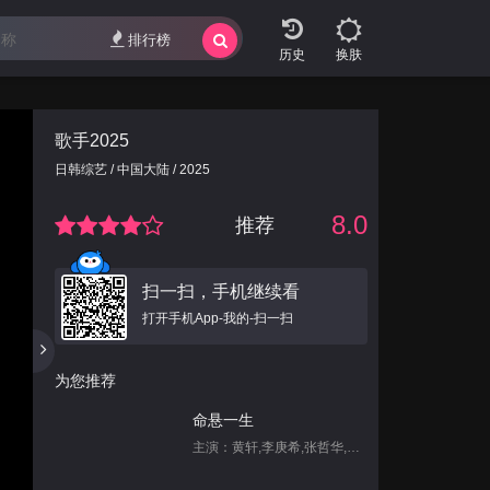
排行榜
换肤
歌手2025
日韩综艺 / 中国大陆 / 2025
8.0
推荐
扫一扫，手机继续看
打开手机App-我的-扫一扫
为您推荐
命悬一生
主演：黄轩,李庚希,张哲华,白宇帆,尹昉,姜珮瑶