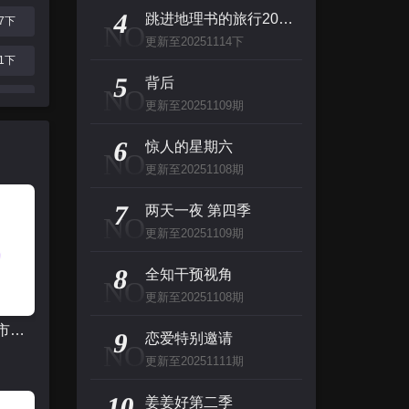
主演：高山南,山崎和佳奈,神谷明,小山力也,林原惠
4
跳进地理书的旅行2025·甘肃篇
17下
NO
更新至20251114下
看看你有多爱我
21下
5
主演：杨谨华,林思廷,詹子萱,狄志杰,李宗霖
背后
NO
28下
更新至20251109期
惊人的星期六
09上
6
惊人的星期六
NO
主演：李民浩,金泰妍,金东炫,表志勋,李俊
更新至20251108期
16上
百变的七仓同学
7
两天一夜 第四季
23上
NO
主演：早见沙织,冈本信彦
更新至20251109期
30下
8
全知干预视角
NO
09下
更新至20251108期
第六感 城市观光2
9
恋爱特别邀请
NO
更新至20251111期
10
姜姜好第二季