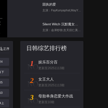
固执的爱
主演：FayKunyaphat,MayYada
Silent Witch 沉默魔女的秘密
主演：会泽纱弥,生天目仁美,诹访部顺一,坂田将吾,中岛良
集
跳进地理书的旅行2025·甘肃篇
日韩综艺排行榜
正序
主演：不齐男团
1
24
娱乐百分百
背后
NO
更新至20251113期
主演：张泉灵,郑方一,李晟,倪虹洁,尚雯
31下
2
女王大人
NO
05
创：战纪
更新至20251113期
主演：杰夫·布里吉斯,加内特·赫德兰,奥利维亚·王尔德,布鲁斯·巴克林纳,詹姆斯·弗莱
10
3
母胎单身恋爱大作战
NO
更新至10期
名侦探柯南（日语）
14上