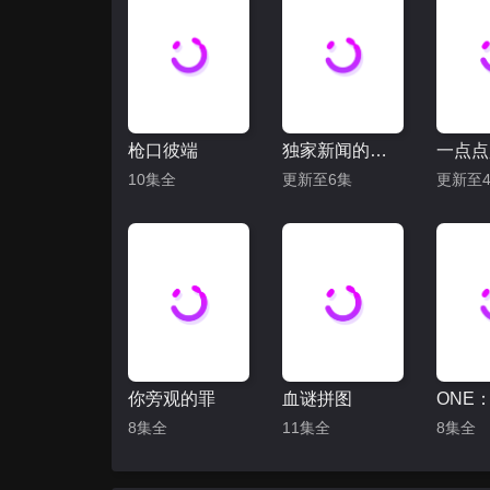
枪口彼端
独家新闻的雏鸟
一点点
10集全
更新至6集
更新至4
你旁观的罪
血谜拼图
8集全
11集全
8集全