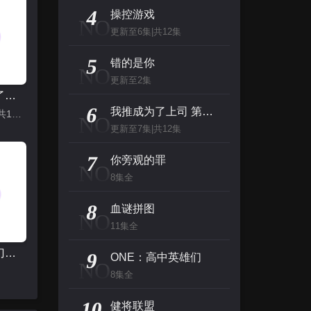
主演：张泉灵,郑方一,李晟,倪虹洁,尚雯
4
操控游戏
NO
更新至6集|共12集
创：战纪
5
主演：杰夫·布里吉斯,加内特·赫德兰,奥利维亚·王尔德,布鲁斯·巴克林纳,詹姆斯·弗莱
错的是你
NO
更新至2集
我推成为了上司 第二季
名侦探柯南（日语）
6
我推成为了上司 第二季
更新至7集|共12集
NO
主演：高山南,山崎和佳奈,神谷明,小山力也,林原惠
更新至7集|共12集
看看你有多爱我
7
你旁观的罪
NO
主演：杨谨华,林思廷,詹子萱,狄志杰,李宗霖
8集全
8
血谜拼图
NO
11集全
拿着手术刀的猎人
9
ONE：高中英雄们
NO
8集全
10
健将联盟