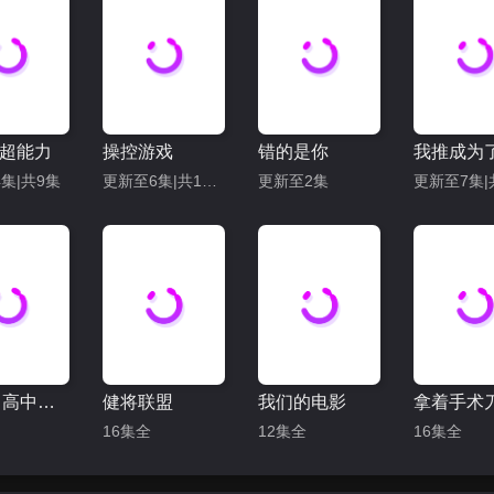
超能力
操控游戏
错的是你
集|共9集
更新至6集|共12集
更新至2集
ONE：高中英雄们
健将联盟
我们的电影
16集全
12集全
16集全