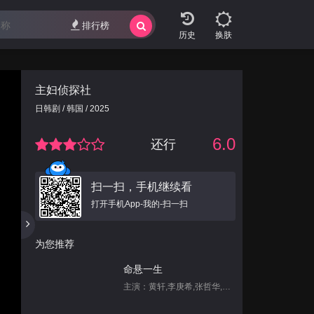
排行榜
换肤
主妇侦探社
日韩剧 / 韩国 / 2025
6.0
还行
扫一扫，手机继续看
打开手机App-我的-扫一扫
为您推荐
命悬一生
主演：黄轩,李庚希,张哲华,白宇帆,尹昉,姜珮瑶