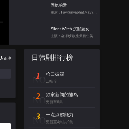
固执的爱
主演：FayKunyaphat,MayYada
Silent Witch 沉默魔女的秘密
主演：会泽纱弥,生天目仁美,诹访部顺一,坂田将吾,中岛良
集
刀尖舞者
日韩剧排行榜
正序
主演：赵菲,储小蕾
1
枪口彼端
天定言情
NO
10集全
主演：塔维南·阿努固布拉瑟,FrancNaruthPrateeppravameta,吉达蓬·坡提维赫,AcareChompoopuntipTemtanamongkol,卡纳潘·佩泽
2
独家新闻的雏鸟
NO
跳进地理书的旅行2025·甘肃篇
更新至6集
主演：不齐男团
3
一点点超能力
NO
更新至4集|共9集
背后