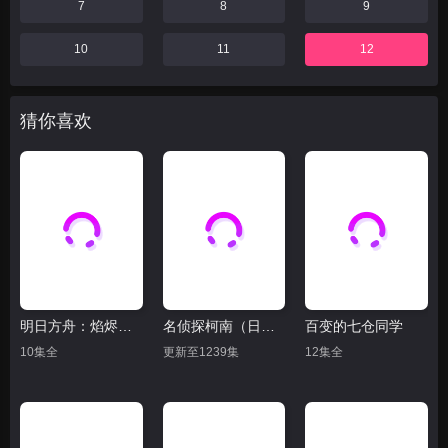
7
8
9
10
11
12
猜你喜欢
明日方舟：焰烬曙明
名侦探柯南（日语）
百变的七仓同学
10集全
更新至1239集
12集全