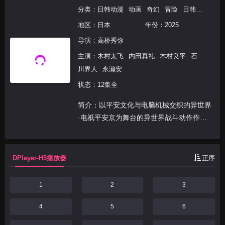
分类：
日韩动漫
动画
奇幻
冒险
日韩动漫
地区：
日本
年份：
2025
导演：
高桥秀弥
主演：
木村太飞
内田真礼
木村良平
石
川界人
永濑安
状态：12集全
简介：以平安文化与电脑机械交织的异世界
·电祇平安京为舞台的异世界战斗动作作
品。因意外事故而转移到电祇平安京的叛逆
高中生·业平猛，在遇到多次出现在梦中的
神秘少女·月宫后，却被名为怨人的怪物夺
DPlayer-H5播放器
正序
去了生命。然而下一...
1
2
3
4
5
6