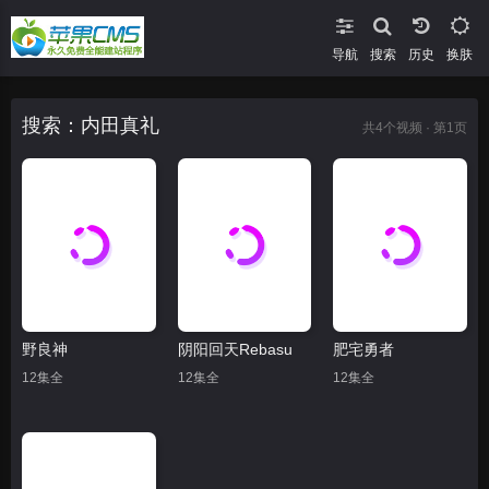
导航
搜索
换肤
搜索：内田真礼
共
4
个视频 · 第1页
野良神
阴阳回天Rebasu
肥宅勇者
12集全
12集全
12集全