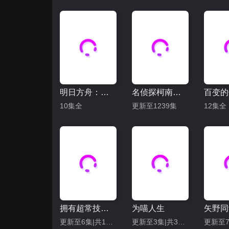
明日方舟：焰烬曙明
名侦探柯南（日语）
10集全
更新至1239集
12集全
拥有超常技能的异世界流浪美食家 第二季
为喵人生
更新至6集|共12集
更新至3集|共36集
更新至