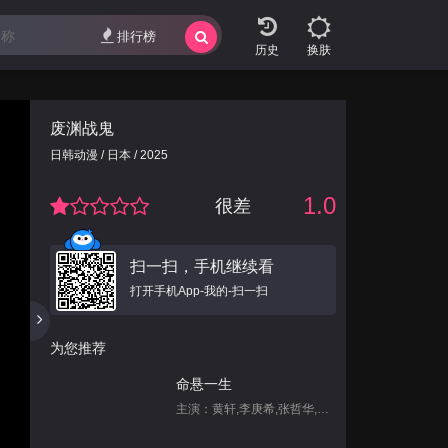
排行榜
换肤
废渊战鬼
日韩动漫 / 日本 / 2025
1.0
很差
扫一扫，手机继续看
打开手机App-我的-扫一扫
为您推荐
命悬一生
主演：黄轩,李庚希,张哲华,白宇帆,尹昉,姜珮瑶