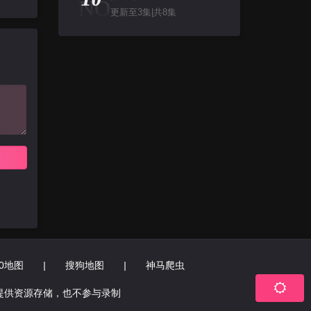
NO
更新至3集|共8集
60地图
|
搜狗地图
|
神马爬虫
提供资源存储，也不参与录制