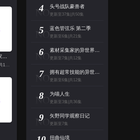
主演：杰夫·布里吉斯,加内特·赫德兰,奥利维亚·王尔德,布鲁斯·巴克林纳,詹姆斯·弗莱
4
头号战队豪兽者
NO
更新至37集|共50集
名侦探柯南（日语）
5
主演：高山南,山崎和佳奈,神谷明,小山力也,林原惠
蓝色管弦乐 第二季
NO
更新至6集|共21集
看看你有多爱我
6
素材采集家的异世界旅行记
NO
主演：杨谨华,林思廷,詹子萱,狄志杰,李宗霖
素材采集家的异世界旅行记
更新至7集|共12集
更新至7集|共12集
惊人的星期六
7
拥有超常技能的异世界流浪美食家 第二季
NO
主演：李民浩,金泰妍,金东炫,表志勋,李俊
更新至6集|共12集
8
为喵人生
NO
更新至3集|共36集
9
矢野同学观察日记
NO
更新至7集
10
扭曲仙境