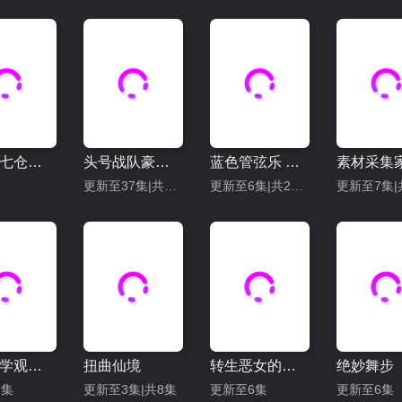
百变的七仓同学
头号战队豪兽者
蓝色管弦乐 第二季
更新至37集|共50集
更新至6集|共21集
矢野同学观察日记
扭曲仙境
转生恶女的黑历史
绝妙舞步
7集
更新至3集|共8集
更新至6集
更新至6集