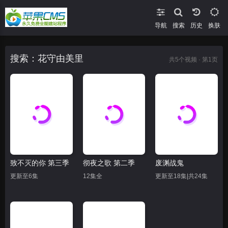
导航
搜索
换肤
搜索：花守由美里
共
5
个视频 · 第1页
致不灭的你 第三季
彻夜之歌 第二季
废渊战鬼
更新至6集
12集全
更新至18集|共24集