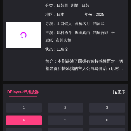
分类：
日韩剧
剧情
日韩
地区：
日本
年份：
2025
导演：
山口健人
高桥名月
稻留武
主演：
矶村勇斗
堀田真由
稻垣吾郎
平
岩纸
市川实和
状态：11集全
简介：本剧讲述了因拥有独特感性而对一切
都显得胆怯笨拙的主人公白鸟健治（矶村勇
斗 饰），被派往因少子化而转型为男女共
学的私立高中，担任“学校律师”。面对那些
无法靠法律或校规轻松解决的青春问题，在
DPlayer-H5播放器
正序
三年樱组的班主...
1
2
3
4
5
6