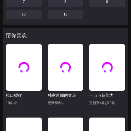
7
8
9
10
11
猜你喜欢
枪口彼端
独家新闻的雏鸟
一点点超能力
10集全
更新至6集
更新至4集|共9集