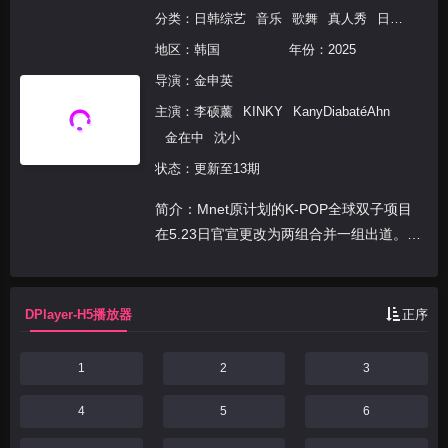
分类：
日韩综艺
音乐
歌舞
真人秀
日韩综艺
地区：
韩国
年份：
2025
导演：
金申英
主演：
李硕薰
KINKY
KanyDiabatéAhn
金在中
沈小
状态：更新至13期
简介：Mnet原计划的K-POP全球双子项目
在5.23日官宣更改为两组合并一组出道。由
在韩国进行的K和在中华圈进行的C两个节
目组成，两个节目以每场比赛相同的格式进
行。
DPlayer-H5播放器
正序
1
2
3
4
5
6