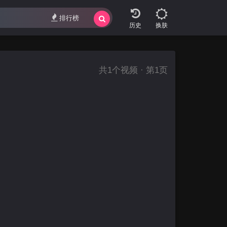
排行榜
换肤
共
1
个视频 · 第1页