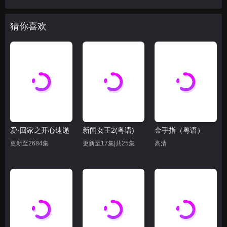
猜你喜欢
爱·回家之开心速递
新闻女王2(粤语)
金手指（粤语）
更新至2684集
更新至17集|共25集
高清