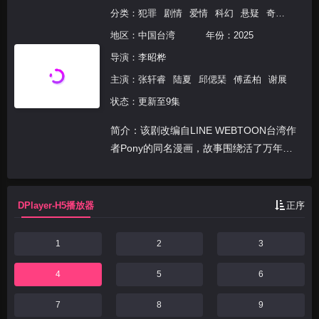
分类：
犯罪
剧情
爱情
科幻
悬疑
奇幻
港台
地区：
中国台湾
年份：
2025
导演：
李昭桦
主演：
张轩睿
陆夏
邱偲琹
傅孟柏
谢展
状态：更新至9集
简介：该剧改编自LINE WEBTOON台湾作
者Pony的同名漫画，故事围绕活了万年的
琪琪以交易时间延续生命，而见证无数人为
欲望付出各种代价：女雕刻师用禁术复制前
男友并囚禁；宇航员出任务遇难，与外星生
DPlayer-H5播放器
正序
物小白...
1
2
3
4
5
6
7
8
9