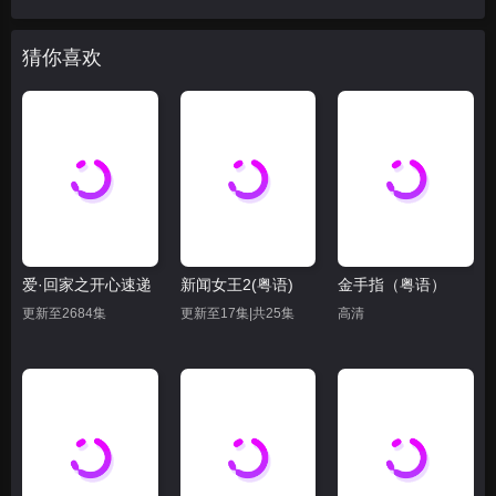
猜你喜欢
爱·回家之开心速递
新闻女王2(粤语)
金手指（粤语）
更新至2684集
更新至17集|共25集
高清