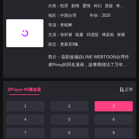
分类：
犯罪
剧情
爱情
科幻
悬疑
奇幻
港台
地区：
中国台湾
年份：
2025
导演：
李昭桦
主演：
张轩睿
陆夏
邱偲琹
傅孟柏
谢展
状态：更新至9集
简介：该剧改编自LINE WEBTOON台湾作
者Pony的同名漫画，故事围绕活了万年的
琪琪以交易时间延续生命，而见证无数人为
欲望付出各种代价：女雕刻师用禁术复制前
男友并囚禁；宇航员出任务遇难，与外星生
DPlayer-H5播放器
正序
物小白...
1
2
3
4
5
6
7
8
9