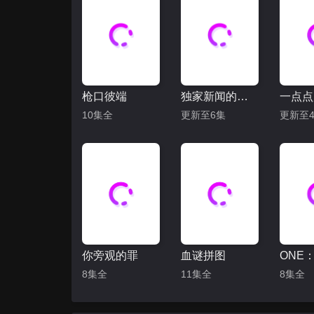
枪口彼端
独家新闻的雏鸟
一点点
10集全
更新至6集
更新至4
你旁观的罪
血谜拼图
8集全
11集全
8集全