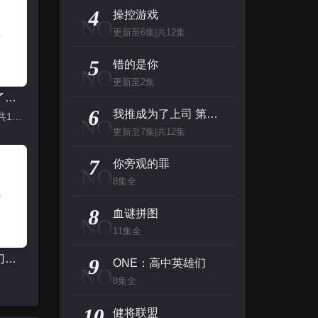
主演：杰夫·布里吉斯,加内特·赫德兰,奥利维亚·王尔德,布鲁斯·巴克林纳,詹姆斯·弗莱
4
操控游戏
NO
更新至6集|共12集
名侦探柯南（日语）
5
主演：高山南,山崎和佳奈,神谷明,小山力也,林原惠
错的是你
NO
更新至2集
我推成为了上司 第二季
看看你有多爱我
6
我推成为了上司 第二季
更新至7集|共12集
NO
主演：杨谨华,林思廷,詹子萱,狄志杰,李宗霖
更新至7集|共12集
惊人的星期六
7
你旁观的罪
NO
主演：李民浩,金泰妍,金东炫,表志勋,李俊
8集全
8
血谜拼图
NO
11集全
拿着手术刀的猎人
9
ONE：高中英雄们
NO
8集全
10
健将联盟