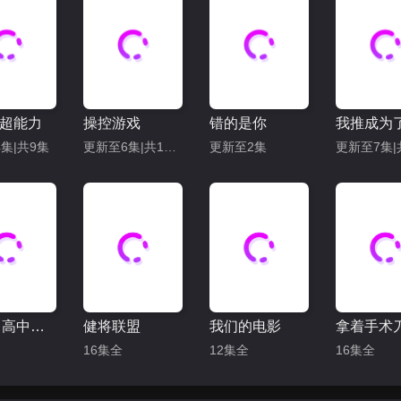
超能力
操控游戏
错的是你
集|共9集
更新至6集|共12集
更新至2集
ONE：高中英雄们
健将联盟
我们的电影
16集全
12集全
16集全