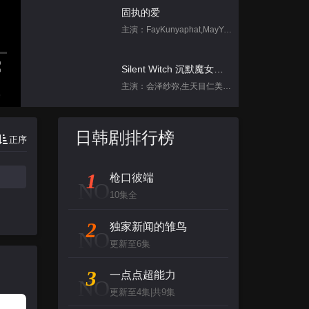
固执的爱
主演：FayKunyaphat,MayYada
Silent Witch 沉默魔女的秘密
主演：会泽纱弥,生天目仁美,诹访部顺一,坂田将吾,中岛良
集
脱口秀和Ta的朋友们 第二季
日韩剧排行榜
正序
主演：李宇春,张绍刚,陈鲁豫,大张伟,罗永
1
枪口彼端
跳进地理书的旅行2025·甘肃篇
NO
10集全
主演：不齐男团
2
独家新闻的雏鸟
NO
背后
更新至6集
主演：张泉灵,郑方一,李晟,倪虹洁,尚雯
3
一点点超能力
NO
更新至4集|共9集
创：战纪