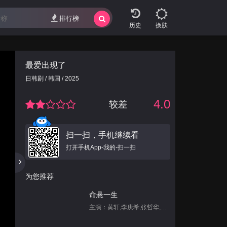
排行榜
换肤
最爱出现了
日韩剧 / 韩国 / 2025
4.0
较差
扫一扫，手机继续看
打开手机App-我的-扫一扫
为您推荐
命悬一生
主演：黄轩,李庚希,张哲华,白宇帆,尹昉,姜珮瑶