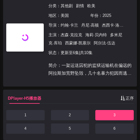
分类：
其他剧
剧情
欧美
地区：
美国
年份：
2025
导演：
约翰·卡兰
丹尼·高顿
杰西卡·洛瑞
山姆·
主演：
杰森·克拉克
海莉·贝内特
多米尼
克·库珀
西蒙娜·凯塞尔
阿尔法·伍达
状态：更新至6集|共10集
简介：一架运送囚犯的监狱运输机在偏远的
阿拉斯加荒野坠毁，几十名暴力犯因而逃
脱。当地唯一警长必须确保他发誓守护的小
镇能安然渡过。
DPlayer-H5播放器
正序
1
2
3
4
5
6