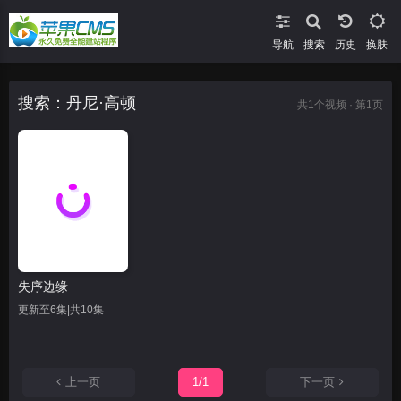
导航
搜索
换肤
搜索：丹尼·高顿
共
1
个视频 · 第1页
失序边缘
更新至6集|共10集
上一页
1/1
下一页