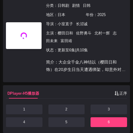
分类：
日韩剧
剧情
日韩
地区：
日本
年份：
2025
导演：
小室直子
长沼诚
主演：
樱田日和
佐野勇斗
北村一辉
志
田未来
富田靖
状态：更新至6集|共10集
简介：大企业千金八神结以（樱田日和
饰）在20岁生日当天遭遇绑架，却意外对绑
匪林田大介（佐野勇斗 饰）说出“带我一起
逃”，就此展开一场“人质与绑匪”的奇妙逃
亡。表面乖巧的结以背负着家族世代传承的
DPlayer-H5播放器
正序
秘密，真诚耿...
1
2
3
4
5
6