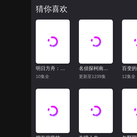
猜你喜欢
明日方舟：焰烬曙明
名侦探柯南（日语）
10集全
更新至1239集
12集全