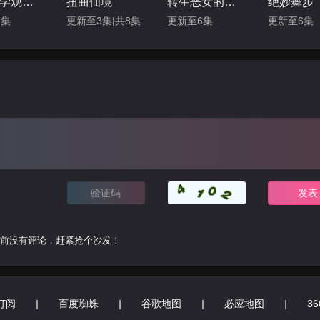
矢野同学观察日记
扭曲仙境
转生恶女的黑历史
绝妙舞步
7集
更新至3集|共8集
更新至6集
更新至6集
前没有评论，赶紧抢个沙发！
订阅
|
百度蜘蛛
|
谷歌地图
|
必应地图
|
3