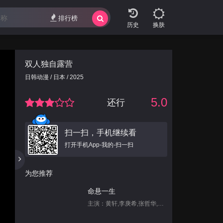
排行榜
换肤
双人独自露营
日韩动漫 / 日本 / 2025
5.0
还行
扫一扫，手机继续看
打开手机App-我的-扫一扫
为您推荐
命悬一生
主演：黄轩,李庚希,张哲华,白宇帆,尹昉,姜珮瑶