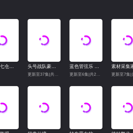
百变的七仓同学
头号战队豪兽者
蓝色管弦乐 第二季
更新至37集|共50集
更新至6集|共21集