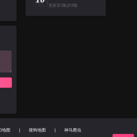
NO
更新至3集|共8集
60地图
|
搜狗地图
|
神马爬虫