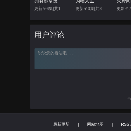
拥有超常技能的异世界流浪美食家 第二季
为喵人生
更新至6集|共12集
更新至3集|共36集
更新至
用户评论
当
最新更新
|
网站地图
|
RSS