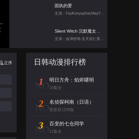
固执的爱
主演：FayKunyaphat,MayYada
Silent Witch 沉默魔女的秘密
主演：会泽纱弥,生天目仁美,诹访部顺一,坂田将吾,中岛良
集
跳进地理书的旅行2025·甘肃篇
日韩动漫排行榜
正序
主演：不齐男团
1
明日方舟：焰烬曙明
刀尖舞者
NO
10集全
主演：赵菲,储小蕾
2
名侦探柯南（日语）
NO
凡人修仙传
更新至1239集
主演：钱文青,杨天翔,佟心竹,歪歪,谷江山
3
百变的七仓同学
NO
12集全
背后