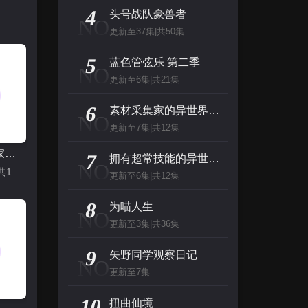
主演：张泉灵,郑方一,李晟,倪虹洁,尚雯
4
头号战队豪兽者
NO
更新至37集|共50集
创：战纪
5
主演：杰夫·布里吉斯,加内特·赫德兰,奥利维亚·王尔德,布鲁斯·巴克林纳,詹姆斯·弗莱
蓝色管弦乐 第二季
NO
更新至6集|共21集
名侦探柯南（日语）
6
素材采集家的异世界旅行记
NO
主演：高山南,山崎和佳奈,神谷明,小山力也,林原惠
更新至7集|共12集
素材采集家的异世界旅行记
看看你有多爱我
7
拥有超常技能的异世界流浪美食家 第二季
NO
更新至7集|共12集
主演：杨谨华,林思廷,詹子萱,狄志杰,李宗霖
更新至6集|共12集
8
为喵人生
NO
更新至3集|共36集
9
矢野同学观察日记
NO
更新至7集
10
扭曲仙境