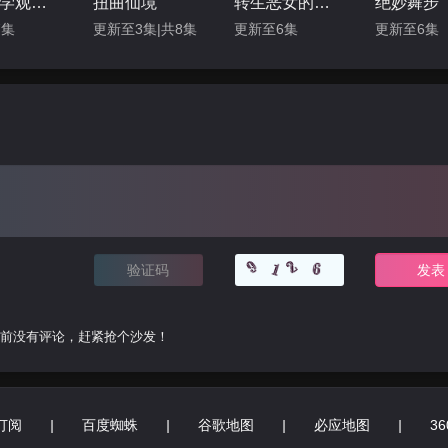
矢野同学观察日记
扭曲仙境
转生恶女的黑历史
绝妙舞步
7集
更新至3集|共8集
更新至6集
更新至6集
前没有评论，赶紧抢个沙发！
订阅
|
百度蜘蛛
|
谷歌地图
|
必应地图
|
3