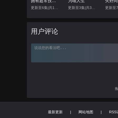
拥有超常技能的异世界流浪美食家 第二季
为喵人生
更新至6集|共12集
更新至3集|共36集
更新至
用户评论
当
最新更新
|
网站地图
|
RSS