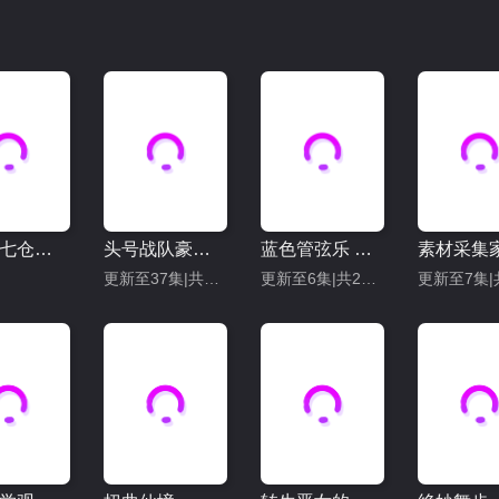
百变的七仓同学
头号战队豪兽者
蓝色管弦乐 第二季
更新至37集|共50集
更新至6集|共21集