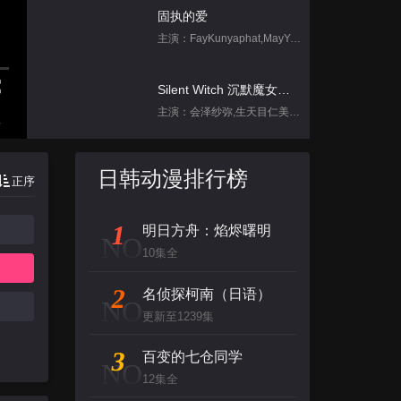
固执的爱
主演：FayKunyaphat,MayYada
Silent Witch 沉默魔女的秘密
主演：会泽纱弥,生天目仁美,诹访部顺一,坂田将吾,中岛良
集
跳进地理书的旅行2025·甘肃篇
日韩动漫排行榜
正序
主演：不齐男团
1
明日方舟：焰烬曙明
刀尖舞者
NO
10集全
主演：赵菲,储小蕾
2
名侦探柯南（日语）
NO
凡人修仙传
更新至1239集
主演：钱文青,杨天翔,佟心竹,歪歪,谷江山
3
百变的七仓同学
NO
12集全
背后