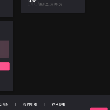
NO
更新至3集|共8集
60地图
|
搜狗地图
|
神马爬虫