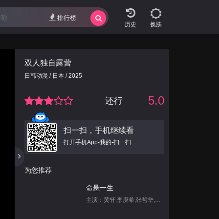
排行榜
换肤
双人独自露营
日韩动漫 / 日本 / 2025
5.0
还行
扫一扫，手机继续看
打开手机App-我的-扫一扫
为您推荐
命悬一生
主演：黄轩,李庚希,张哲华,白宇帆,尹昉,姜珮瑶