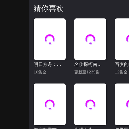
猜你喜欢
明日方舟：焰烬曙明
名侦探柯南（日语）
10集全
更新至1239集
12集全