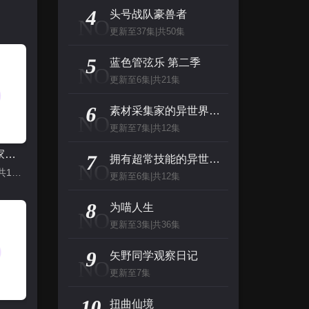
主演：张泉灵,郑方一,李晟,倪虹洁,尚雯
4
头号战队豪兽者
NO
更新至37集|共50集
创：战纪
5
主演：杰夫·布里吉斯,加内特·赫德兰,奥利维亚·王尔德,布鲁斯·巴克林纳,詹姆斯·弗莱
蓝色管弦乐 第二季
NO
更新至6集|共21集
名侦探柯南（日语）
6
素材采集家的异世界旅行记
NO
主演：高山南,山崎和佳奈,神谷明,小山力也,林原惠
更新至7集|共12集
素材采集家的异世界旅行记
看看你有多爱我
7
拥有超常技能的异世界流浪美食家 第二季
NO
更新至7集|共12集
主演：杨谨华,林思廷,詹子萱,狄志杰,李宗霖
更新至6集|共12集
8
为喵人生
NO
更新至3集|共36集
9
矢野同学观察日记
NO
更新至7集
10
扭曲仙境