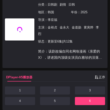
分类：
日韩剧
剧情
日韩
地区：
韩国
年份：
2025
导演：
李应福
主演：
金裕贞
金永大
金道勋
黄寅烨
李
烈
状态：更新至6集|共12集
简介：该剧改编自同名网络漫画《亲爱的
X》，讲述国内顶级女演员白雅珍的没落，
以及她人后隐藏的双重面孔故事，这是一部
通过记录片来追踪反社会人格女演员隐藏的
过去。
DPlayer-H5播放器
正序
1
2
3
4
5
6