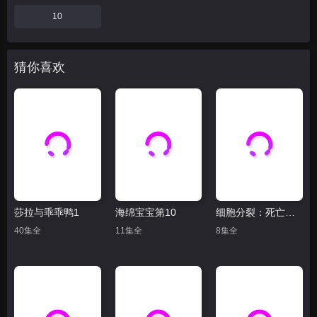
10
猜你喜欢
莎拉与乖乖鸭1
海绵宝宝第10
细胞分裂：死亡监视 第一季
40集全
11集全
8集全