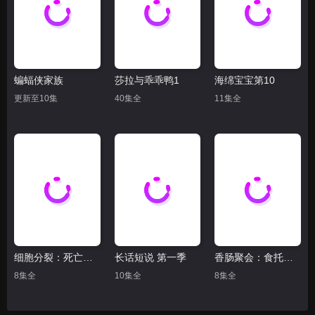
蝙蝠侠家族
莎拉与乖乖鸭1
海绵宝宝第10
更新至10集
40集全
11集全
细胞分裂：死亡监视 第一季
长话短说 第一季
香肠聚会：食托邦 第二季
8集全
10集全
8集全