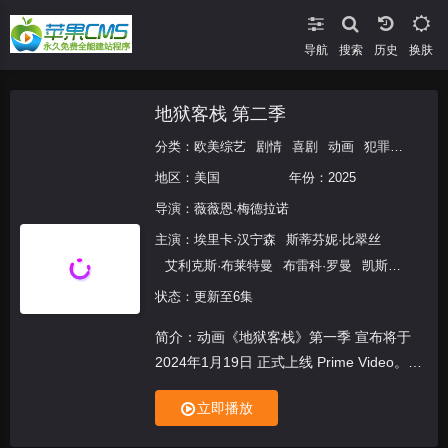
导航
搜索
换肤
地狱客栈 第二季
分类：
欧美综艺
剧情
喜剧
动画
犯罪
欧美动
地区：
美国
年份：
2025
导演：
薇薇恩·梅德拉诺
主演：
埃里卡·汉宁森
斯蒂芬妮·比翠丝
艾利克斯·布莱特曼
布雷科·罗曼
凯斯·
大
状态：更新至6集
简介：动画《地狱客栈》第一季 宣布将于
2024年1月19日 正式上线 Prime Video。
第二季确认制作中。
立即播放