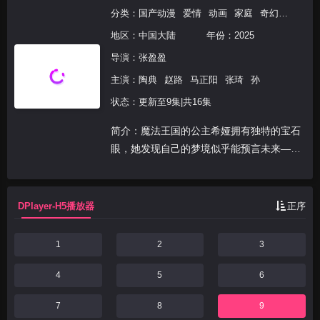
分类：
国产动漫
爱情
动画
家庭
奇幻
国产动
地区：
中国大陆
年份：
2025
导演：
张盈盈
主演：
陶典
赵路
马正阳
张琦
孙
状态：更新至9集|共16集
简介：魔法王国的公主希娅拥有独特的宝石
眼，她发现自己的梦境似乎能预言未来——
在十八岁生日当天，她被卷入一场惊天阴
谋，父亲险些因黑魔法丧命，自己也被放逐
远方。随着希娅长大，命运中的人物相继出
DPlayer-H5播放器
正序
现，内敛冷酷的父王...
1
2
3
4
5
6
7
8
9