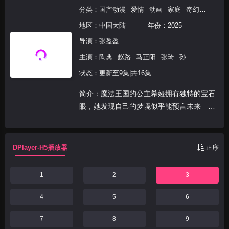
分类：
国产动漫
爱情
动画
家庭
奇幻
国产动
地区：
中国大陆
年份：
2025
导演：
张盈盈
主演：
陶典
赵路
马正阳
张琦
孙
状态：更新至9集|共16集
简介：魔法王国的公主希娅拥有独特的宝石
眼，她发现自己的梦境似乎能预言未来——
在十八岁生日当天，她被卷入一场惊天阴
谋，父亲险些因黑魔法丧命，自己也被放逐
远方。随着希娅长大，命运中的人物相继出
DPlayer-H5播放器
正序
现，内敛冷酷的父王...
1
2
3
4
5
6
7
8
9