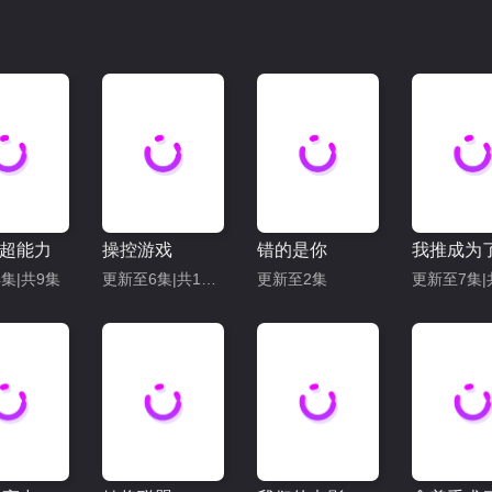
超能力
操控游戏
错的是你
集|共9集
更新至6集|共12集
更新至2集