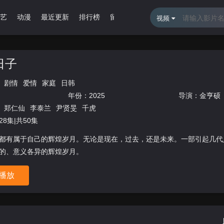
艺
动漫
最近更新
排行榜
留言报错
视频
日子
剧情
爱情
家庭
日韩
年份：
2025
导演：
金亨硕
郑仁仙
李泰兰
尹贤旻
千虎
8集|共50集
都有属于自己的辉煌岁月。无论是现在，过去，还是未来。一部引起几代
的、意义各异的辉煌岁月。
播放