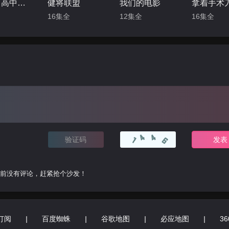
ONE：高中英雄们
健将联盟
我们的电影
16集全
12集全
16集全
前没有评论，赶紧抢个沙发！
订阅
|
百度蜘蛛
|
谷歌地图
|
必应地图
|
3