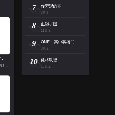
7
你旁观的罪
NO
8集全
8
血谜拼图
NO
11集全
9
ONE：高中英雄们
NO
8集全
我推成为了上司 第二季
10
健将联盟
NO
更新至7集|共12集
16集全