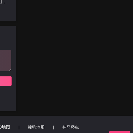
拿着手术刀的猎人
60地图
|
搜狗地图
|
神马爬虫