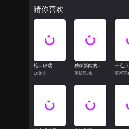
猜你喜欢
枪口彼端
独家新闻的雏鸟
一点点
10集全
更新至6集
更新至4