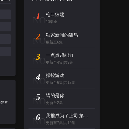
1
枪口彼端
NO
10集全
2
独家新闻的雏鸟
NO
更新至6集
3
一点点超能力
NO
更新至4集|共9集
4
操控游戏
NO
更新至6集|共12集
5
错的是你
NO
辉煌岁
更新至2集
6
我推成为了上司 第二季
NO
更新至7集|共12集