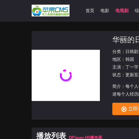
首页
电影
电视剧
综
华丽的
分类：
日韩剧
地区：
韩国
主演：
丁一宇
状态：更新至2
简介：每个人
述每个人经历
立即
播放列表
DPlayer-H5播放器