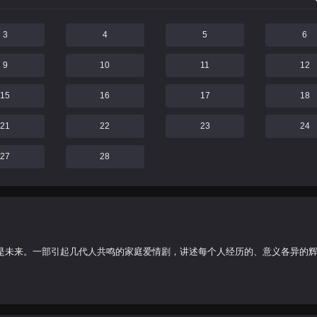
3
4
5
6
9
10
11
12
15
16
17
18
21
22
23
24
27
28
是未来。一部引起几代人共鸣的家庭爱情剧，讲述每个人经历的、意义各异的