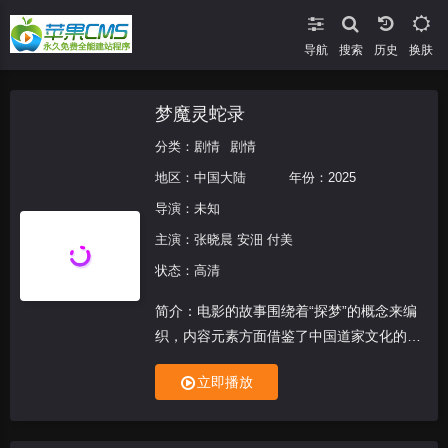
导航
搜索
换肤
梦魔灵蛇录
分类：
剧情
剧情
地区：
中国大陆
年份：
2025
导演：未知
主演：
张晓晨 安沺 付美
状态：高清
简介：电影的故事围绕着“探梦”的概念来编
织，内容元素方面借鉴了中国道家文化的基
础世界观，将“探梦”发展成为一种让人实现
立即播放
某种“超越”的途径。创作者想借片中的一个
个或疯狂、或执着、或暴力、或唯美、或痴
情、或旷达