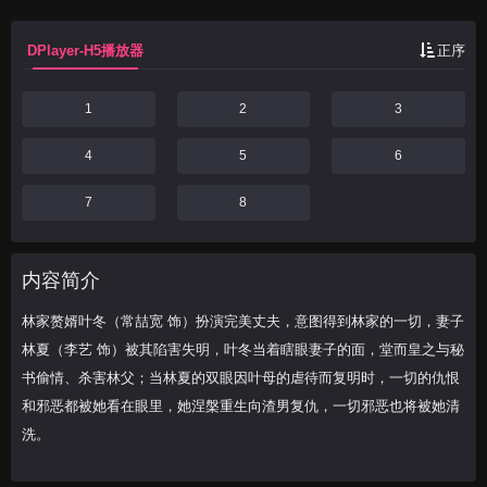
一切的仇恨和邪恶都被...
DPlayer-H5播放器
正序
1
2
3
4
5
6
7
8
内容简介
林家赘婿叶冬（常喆宽 饰）扮演完美丈夫，意图得到林家的一切，妻子
林夏（李艺 饰）被其陷害失明，叶冬当着瞎眼妻子的面，堂而皇之与秘
书偷情、杀害林父；当林夏的双眼因叶母的虐待而复明时，一切的仇恨
和邪恶都被她看在眼里，她涅槃重生向渣男复仇，一切邪恶也将被她清
洗。