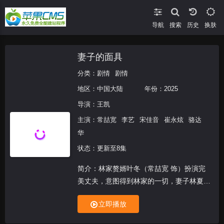
导航
搜索
换肤
妻子的面具
分类：
剧情
剧情
地区：
中国大陆
年份：
2025
导演：
王凯
主演：
常喆宽
李艺
宋佳音
崔永炫
骆达
华
状态：更新至8集
简介：林家赘婿叶冬（常喆宽 饰）扮演完
美丈夫，意图得到林家的一切，妻子林夏
（李艺 饰）被其陷害失明，叶冬当着瞎眼
立即播放
妻子的面，堂而皇之与秘书偷情、杀害林
父；当林夏的双眼因叶母的虐待而复明时，