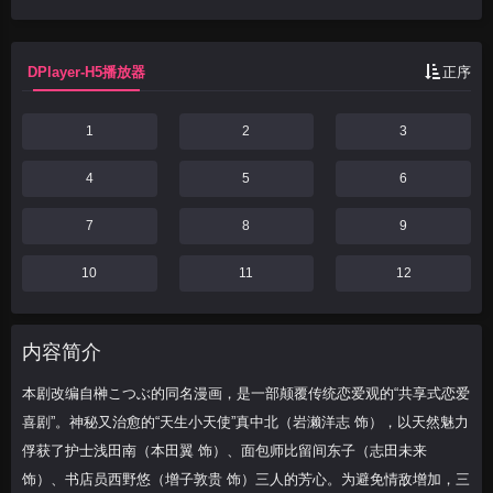
（本田翼 饰）、面包师比留间东子（志田
未来 饰）、书...
DPlayer-H5播放器
正序
1
2
3
4
5
6
7
8
9
10
11
12
内容简介
本剧改编自榊こつぶ的同名漫画，是一部颠覆传统恋爱观的“共享式恋爱
喜剧”。神秘又治愈的“天生小天使”真中北（岩濑洋志 饰），以天然魅力
俘获了护士浅田南（本田翼 饰）、面包师比留间东子（志田未来
饰）、书店员西野悠（增子敦贵 饰）三人的芳心。为避免情敌增加，三