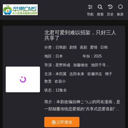
导航
搜索
换肤
北君可爱到难以招架，只好三人
共享了
分类：
日韩剧
剧情
喜剧
爱情
日韩
地区：
日本
年份：
2025
导演：
星野和成
加藤绫佳
池田千寻
佐々木詳太
主演：
本田翼
志田未来
岩濑洋志
增子
敦贵
欢迎小
状态：12集全
简介：本剧改编自榊こつぶ的同名漫画，是
一部颠覆传统恋爱观的“共享式恋爱喜剧”。
神秘又治愈的“天生小天使”真中北（岩濑洋
立即播放
志 饰），以天然魅力俘获了护士浅田南