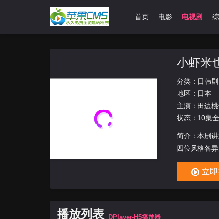
首页
电影
电视剧
综
小虾米
分类：
日韩剧
地区：
日本
主演：
田边桃
状态：10集全
简介：本剧讲
四位风格各异
立即
播放列表
DPlayer-H5播放器