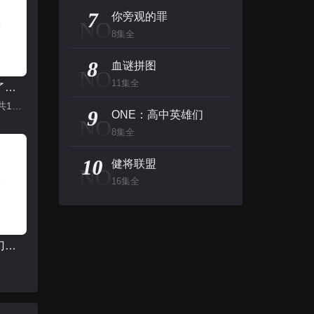
7
你旁观的罪
NO
8集全
8
血谜拼图
NO
11集全
我推成为了上司 第二季
更新至7集|共12集
9
ONE：高中英雄们
NO
8集全
10
健将联盟
NO
16集全
拿着手术刀的猎人