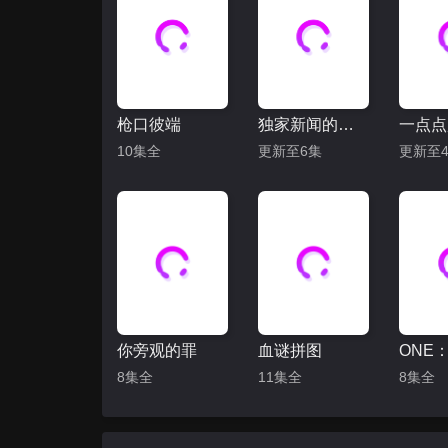
枪口彼端
独家新闻的雏鸟
一点点
10集全
更新至6集
更新至4
你旁观的罪
血谜拼图
8集全
11集全
8集全