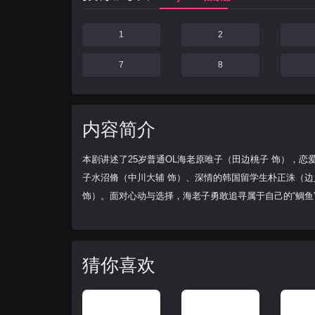
1
2
7
8
内容简介
本剧讲述了25岁普通OL海老原唯子（田边桃子 饰），恋
子水沼脩（中川大辅 饰）、深情的韩国留学生朴正洙（边
饰）。面对心动与选择，海老子勇敢追寻属于自己的“鲷鱼
猜你喜欢