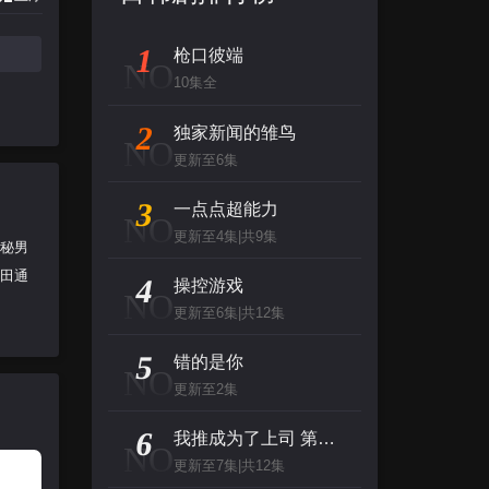
1
枪口彼端
NO
10集全
2
独家新闻的雏鸟
NO
更新至6集
3
一点点超能力
NO
更新至4集|共9集
神秘男
樱田通
4
操控游戏
NO
更新至6集|共12集
5
错的是你
NO
更新至2集
6
我推成为了上司 第二季
NO
更新至7集|共12集