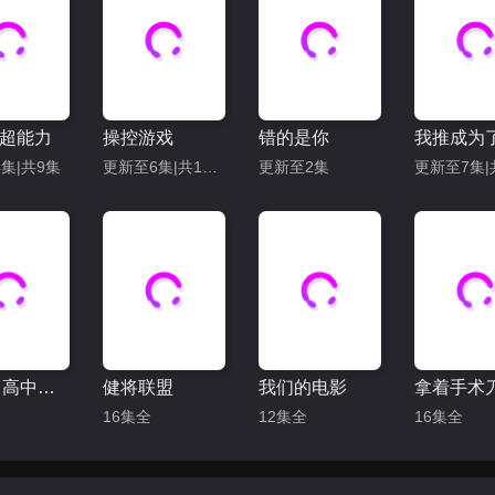
超能力
操控游戏
错的是你
集|共9集
更新至6集|共12集
更新至2集
ONE：高中英雄们
健将联盟
我们的电影
16集全
12集全
16集全