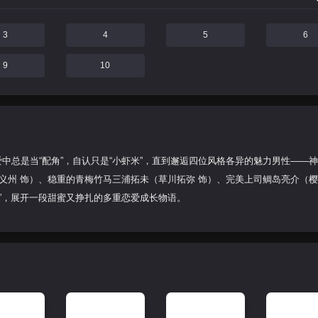
3
4
5
6
9
10
爱中总是当“配角”，自认只是“小虾米”，直到邂逅四位风格各异的魅力男性——
义州 饰）、稳重的青梅竹马三浦拓未（草川拓弥 饰）、完美上司鲷岛亮介（
”，展开一段甜蜜又挣扎的多重恋爱成长物语。