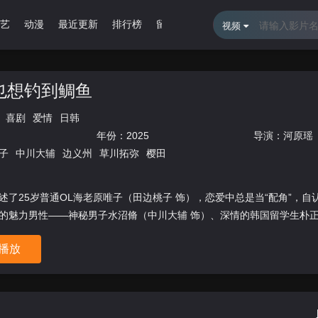
艺
动漫
最近更新
排行榜
留言报错
视频
也想钓到鲷鱼
喜剧
爱情
日韩
年份：
2025
导演：
河原瑶
子
中川大辅
边义州
草川拓弥
樱田
述了25岁普通OL海老原唯子（田边桃子 饰），恋爱中总是当“配角”，自
的魅力男性——神秘男子水沼脩（中川大辅 饰）、深情的韩国留学生朴正洙
播放