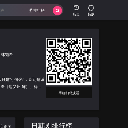
排行榜
换肤
林知希
认只是“小虾米”，直到邂逅
（边义州 饰）、稳...
手机扫码观看
日韩剧排行榜
正序