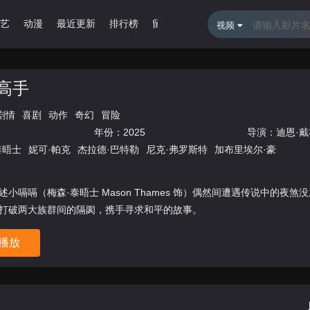
艺
动漫
最近更新
排行榜
留言报错
视频
高手
剧情
喜剧
动作
奇幻
冒险
年份：
2025
导演：
迪恩·
泰晤士
妮可·帕克
杰拉德·巴特勒
尼克·弗罗斯特
加布里埃尔·豪
小嗝嗝（梅森·泰晤士 Mason Thames 饰）偶然间遭遇传说中的夜
打破两大族群间的隔阂，携手寻求和平的故事。
播放