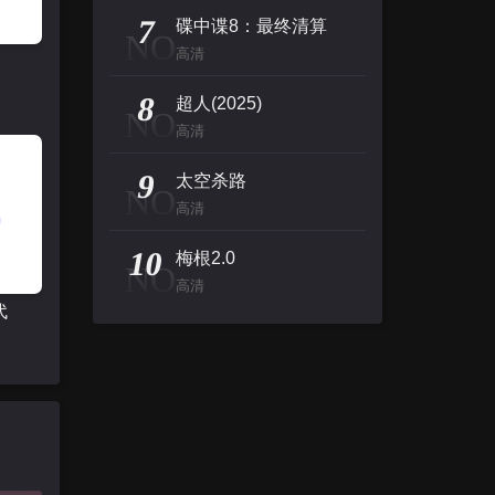
7
碟中谍8：最终清算
NO
高清
8
超人(2025)
NO
高清
9
太空杀路
NO
高清
10
梅根2.0
NO
高清
代