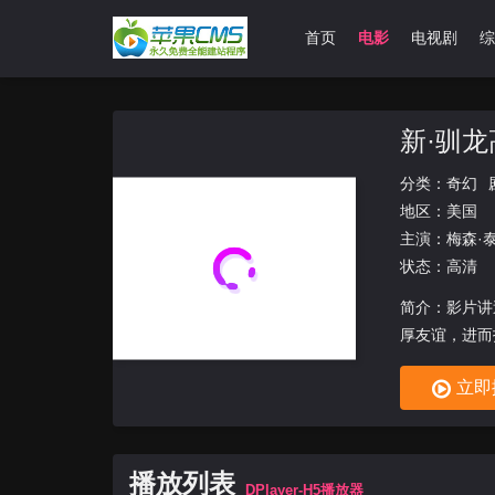
首页
电影
电视剧
综
新·驯龙
分类：
奇幻
地区：
美国
主演：
梅森·
状态：高清
简介：影片讲述
厚友谊，进而
立即
播放列表
DPlayer-H5播放器