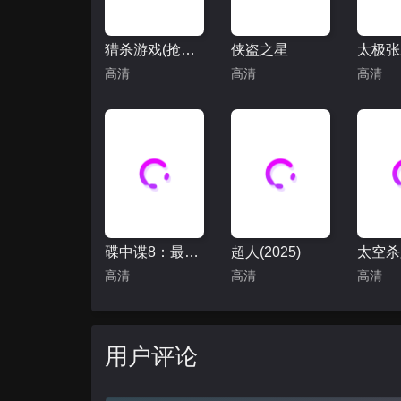
猎杀游戏(抢先版)
侠盗之星
太极张
高清
高清
高清
碟中谍8：最终清算
超人(2025)
太空杀
高清
高清
高清
用户评论