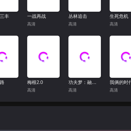
三丰
一战再战
丛林追击
生死危机
高清
高清
高清
路
梅根2.0
功夫梦：融合之道
我俩的时
高清
高清
高清