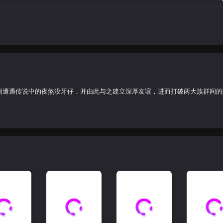
饰）偶然间遭遇传说中的夜煞没牙仔，并由此与之建立深厚友谊，进而打破两大族群间