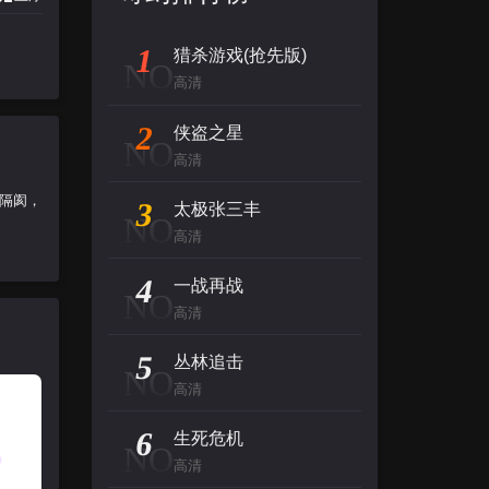
1
猎杀游戏(抢先版)
NO
高清
2
侠盗之星
NO
高清
的隔阂，
3
太极张三丰
NO
高清
4
一战再战
NO
高清
5
丛林追击
NO
高清
6
生死危机
NO
高清