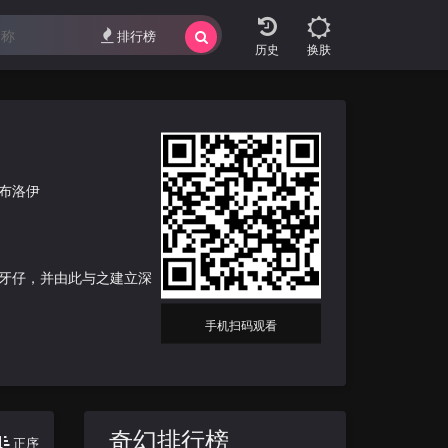
排行榜
换肤
戴布洛伊
煞没牙仔，并由此与之建立深
手机扫码观看
奇幻排行榜
正序