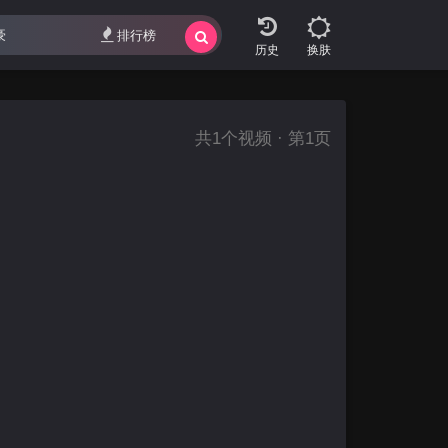
排行榜
换肤
共
1
个视频 · 第1页