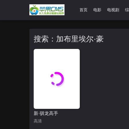
首页
电影
电视剧
综
搜索：加布里埃尔·豪
新·驯龙高手
高清