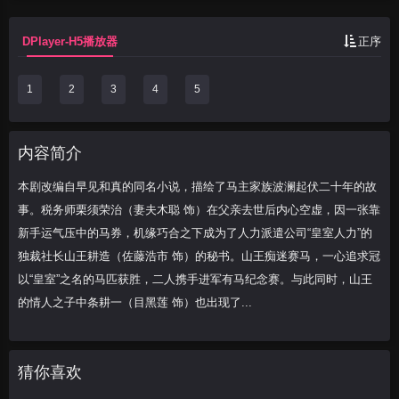
力”的独裁社长山...
DPlayer-H5播放器
正序
1
2
3
4
5
内容简介
本剧改编自早见和真的同名小说，描绘了马主家族波澜起伏二十年的故
事。税务师栗须荣治（妻夫木聪 饰）在父亲去世后内心空虚，因一张靠
新手运气压中的马券，机缘巧合之下成为了人力派遣公司“皇室人力”的
独裁社长山王耕造（佐藤浩市 饰）的秘书。山王痴迷赛马，一心追求冠
以“皇室”之名的马匹获胜，二人携手进军有马纪念赛。与此同时，山王
的情人之子中条耕一（目黑莲 饰）也出现了...
猜你喜欢