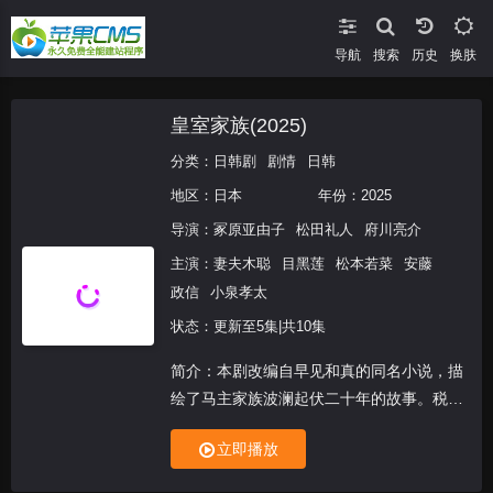
导航
搜索
换肤
皇室家族(2025)
分类：
日韩剧
剧情
日韩
地区：
日本
年份：
2025
导演：
冢原亚由子
松田礼人
府川亮介
主演：
妻夫木聪
目黑莲
松本若菜
安藤
政信
小泉孝太
状态：更新至5集|共10集
简介：本剧改编自早见和真的同名小说，描
绘了马主家族波澜起伏二十年的故事。税务
师栗须荣治（妻夫木聪 饰）在父亲去世后
立即播放
内心空虚，因一张靠新手运气压中的马券，
机缘巧合之下成为了人力派遣公司“皇室人