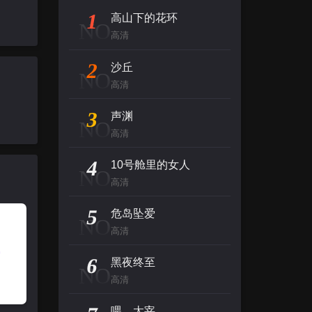
1
高山下的花环
NO
高清
2
沙丘
NO
高清
3
声渊
NO
高清
4
10号舱里的女人
NO
高清
5
危岛坠爱
NO
高清
6
黑夜终至
NO
高清
喂，太宰