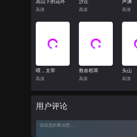
高山下的花环
沙丘
声渊
高清
高清
高清
喂，太宰
救命稻草
头山
高清
高清
高清
用户评论