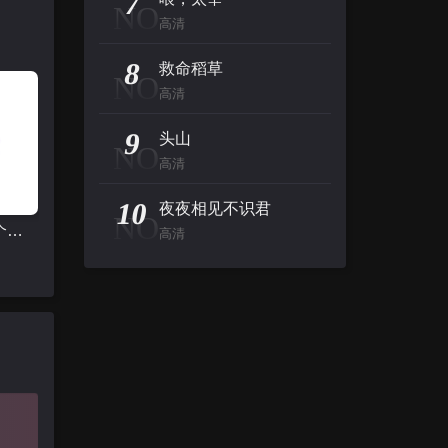
7
NO
高清
8
救命稻草
NO
高清
9
头山
NO
高清
10
夜夜相见不识君
NO
左派：一个平凡的故事
高清