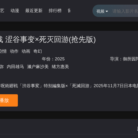
艺
动漫
最近更新
排行榜
留言报错
视频
 涩谷事变×死灭回游(抢先版)
剧情
动作
动画
奇幻
年份：
2025
导演：
御所园
弥
内田雄马
濑户麻沙美
绪方惠美
 呪術廻戦「渋谷事変」特别編集版×「死滅回游」2025年11月7日日本
播放