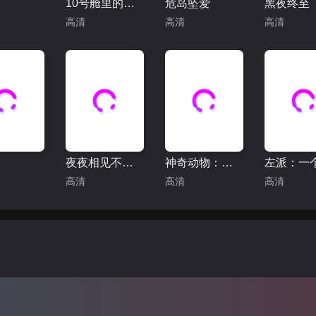
10号舱里的女人
危岛坠爱
黑夜终至
高清
高清
高清
夜夜相见不识君
神奇动物：邓布利多之谜
高清
高清
高清