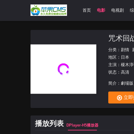
首页
电影
电视剧
综
咒术回战
分类：
剧情
地区：
日本
主演：
榎木淳
状态：高清
简介：劇場版
立即
播放列表
DPlayer-H5播放器