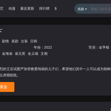
艺
动漫
最近更新
排行榜
留言报错
视频
下
剧情
喜剧
古装
日韩
年份：
2022
导演：
金亨植
金海淑
崔元英
金义城
文相
烈的王后试图严加管教爱闯祸的儿子们，希望他们其中一人可以成为朝鲜
位虎视眈眈。
播放