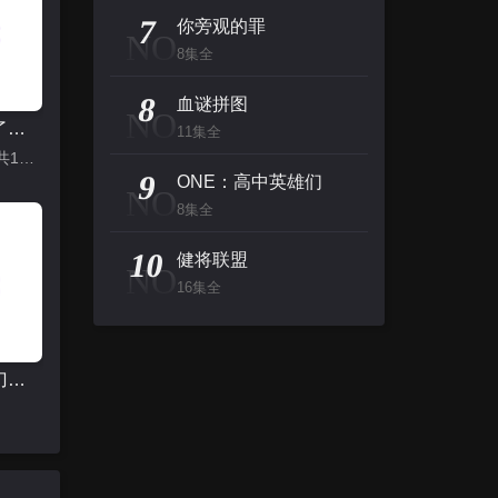
7
你旁观的罪
NO
8集全
8
血谜拼图
NO
我推成为了上司 第二季
11集全
更新至7集|共12集
9
ONE：高中英雄们
NO
8集全
10
健将联盟
NO
16集全
拿着手术刀的猎人