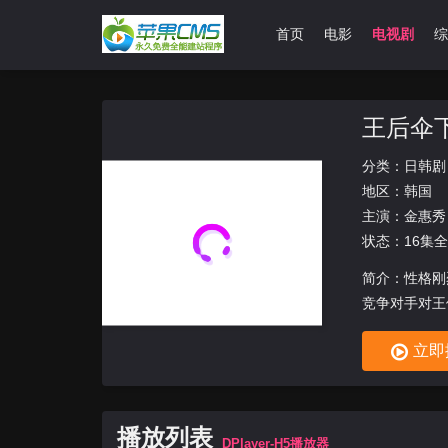
首页
电影
电视剧
综
王后伞
分类：
日韩剧
地区：
韩国
主演：
金惠秀
状态：16集全
简介：性格刚
竞争对手对王
立即
播放列表
DPlayer-H5播放器