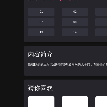
01
02
07
08
13
14
内容简介
性格刚烈的王后试图严加管教爱闯祸的儿子们，希望他们
猜你喜欢