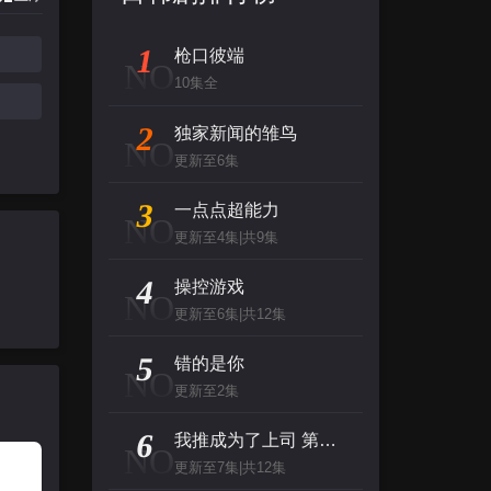
1
枪口彼端
NO
10集全
2
独家新闻的雏鸟
NO
更新至6集
3
一点点超能力
NO
更新至4集|共9集
4
操控游戏
NO
更新至6集|共12集
5
错的是你
NO
更新至2集
6
我推成为了上司 第二季
NO
更新至7集|共12集