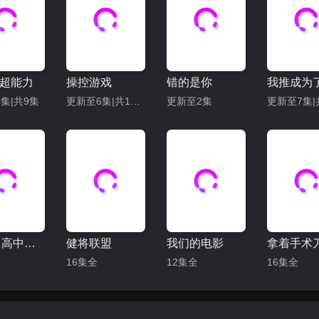
超能力
操控游戏
错的是你
集|共9集
更新至6集|共12集
更新至2集
ONE：高中英雄们
健将联盟
我们的电影
16集全
12集全
16集全