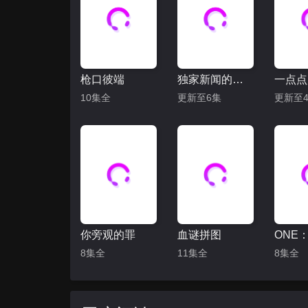
枪口彼端
独家新闻的雏鸟
一点点
10集全
更新至6集
更新至4
你旁观的罪
血谜拼图
8集全
11集全
8集全